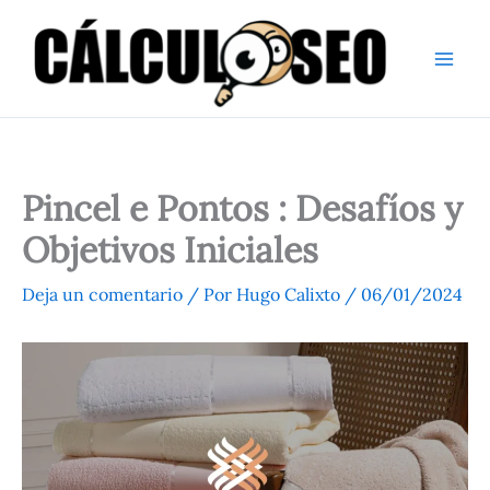
Ir
al
contenido
Pincel e Pontos : Desafíos y
Objetivos Iniciales
Deja un comentario
/ Por
Hugo Calixto
/
06/01/2024