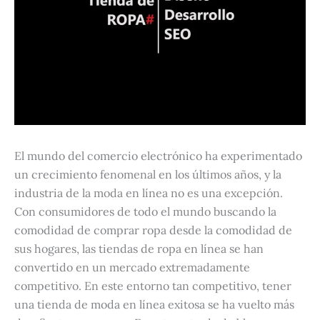
El mundo del comercio electrónico ha experimentado
un crecimiento fenomenal en los últimos años, y la
industria de la moda en línea no es una excepción.
Con consumidores de todo el mundo buscando la
comodidad de comprar ropa desde la comodidad de
sus hogares, las tiendas de ropa en línea se han
convertido en un mercado extremadamente
competitivo. En este entorno tan competitivo, tener
una tienda de moda en línea exitosa se ha vuelto más