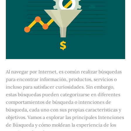
Al navegar por Internet, es común realizar búsquedas
para encontrar información, productos, servicios o
incluso para satisfacer curiosidades. Sin embargo,
estas búsquedas pueden categorizarse en diferentes
comportamientos de búsqueda o intenciones de
búsqueda, cada uno con sus propias características y
objetivos. Vamos a explorar las principales Intenciones
de Búsqueda y cómo moldean la experiencia de los